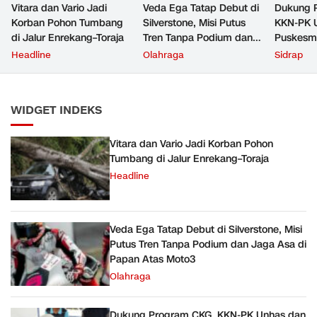
Vitara dan Vario Jadi
Veda Ega Tatap Debut di
Dukung 
Korban Pohon Tumbang
Silverstone, Misi Putus
KKN-PK 
di Jalur Enrekang–Toraja
Tren Tanpa Podium dan
Puskesma
Jaga Asa di Papan Atas
PERIKSA 
Headline
Olahraga
Sidrap
Moto3
Rijang S
WIDGET INDEKS
Vitara dan Vario Jadi Korban Pohon
Tumbang di Jalur Enrekang–Toraja
Headline
Veda Ega Tatap Debut di Silverstone, Misi
Putus Tren Tanpa Podium dan Jaga Asa di
Papan Atas Moto3
Olahraga
Dukung Program CKG, KKN-PK Unhas dan