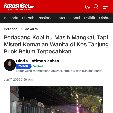
Beranda
Daerah
Nasional
Internasional
Politik
Olahrag
Beranda
Jakarta
Pedagang Kopi Itu Masih Mangkal, Tapi
Misteri Kematian Wanita di Kos Tanjung
Priok Belum Terpecahkan
Dinda Fatimah Zahra
EDITOR
✓ Verified
Editor yang memastikan akurasi, struktur, dan kualitas berita.
Juni 7, 2026 3:59 pm