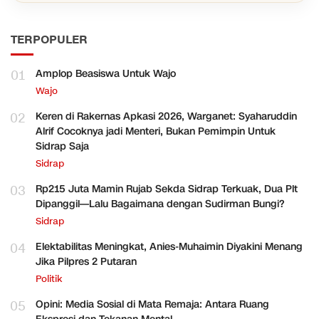
TERPOPULER
01
Amplop Beasiswa Untuk Wajo
Wajo
02
Keren di Rakernas Apkasi 2026, Warganet: Syaharuddin
Alrif Cocoknya jadi Menteri, Bukan Pemimpin Untuk
Sidrap Saja
Sidrap
03
Rp215 Juta Mamin Rujab Sekda Sidrap Terkuak, Dua Plt
Dipanggil—Lalu Bagaimana dengan Sudirman Bungi?
Sidrap
04
Elektabilitas Meningkat, Anies-Muhaimin Diyakini Menang
Jika Pilpres 2 Putaran
Politik
05
Opini: Media Sosial di Mata Remaja: Antara Ruang