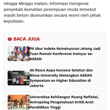
Hingga Minggu malam, informasi mengenai
penyebab kematian perempuan muda tersebut
masih belum diumumkan secara resmi oleh pihak
kepolisian.
📖 BACA JUGA
PII Ukur Indeks Keinsinyuran Jelang Jadi
Tuan Rumah Konferensi Insinyur se-
ASEAN
IAI Rawa Aopa Konawe Selatan dan
Binus University Matangkan ASEAN
Symposium on Higher Education di
Jakarta
Universitas Kehilangan Ruang Refleksi,
Antropolog Pengetahuan Kritik Arah
Pendidikan Tinggi