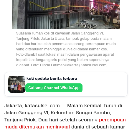
Suasana rumah kos di kawasan Jalan Ganggeng VI,
Tanjung Priok, Jakarta Utara, tampak gelap pada malam
hari dua hari setelah penemuan seorang perempuan muda
yang ditemukan meninggal dunia di dalam kamar kos.
Foto diambil saat lokasi masih dalam pengawasan aparat
kepolisian dengan garis polisi yang belum sepenuhnya
dicabut. Foto: Dinda Fatimah/Jakarta (Katasulsel.com)
Ikuti update berita terbaru
Gabung Channel WhatsApp
Jakarta, katasulsel.com — Malam kembali turun di
Jalan Ganggeng VI, Kelurahan Sungai Bambu,
Tanjung Priok. Dua hari setelah seorang
perempuan
muda ditemukan meninggal
dunia di sebuah kamar