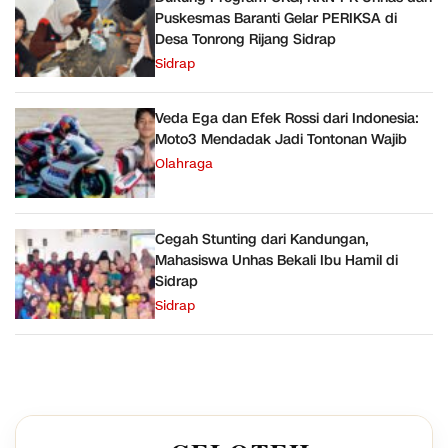
Puskesmas Baranti Gelar PERIKSA di
Desa Tonrong Rijang Sidrap
Sidrap
Veda Ega dan Efek Rossi dari Indonesia:
Moto3 Mendadak Jadi Tontonan Wajib
Olahraga
Cegah Stunting dari Kandungan,
Mahasiswa Unhas Bekali Ibu Hamil di
Sidrap
Sidrap