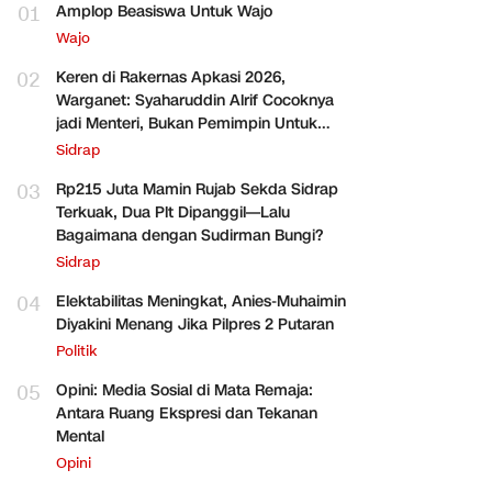
01
Amplop Beasiswa Untuk Wajo
Wajo
02
Keren di Rakernas Apkasi 2026,
Warganet: Syaharuddin Alrif Cocoknya
jadi Menteri, Bukan Pemimpin Untuk
Sidrap Saja
Sidrap
03
Rp215 Juta Mamin Rujab Sekda Sidrap
Terkuak, Dua Plt Dipanggil—Lalu
Bagaimana dengan Sudirman Bungi?
Sidrap
04
Elektabilitas Meningkat, Anies-Muhaimin
Diyakini Menang Jika Pilpres 2 Putaran
Politik
05
Opini: Media Sosial di Mata Remaja:
Antara Ruang Ekspresi dan Tekanan
Mental
Opini