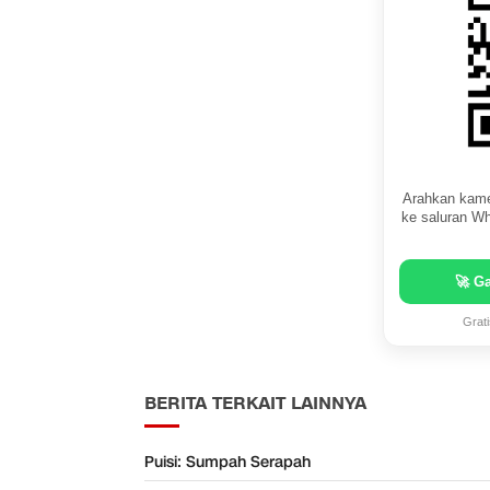
Arahkan kame
ke saluran Wh
🚀 G
Grat
BERITA TERKAIT LAINNYA
Puisi: Sumpah Serapah