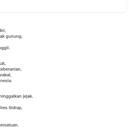
ri,
cak gunung,
ggil.
at,
keberanian,
rakat,
onesia.
ninggalkan jejak.
res Sidrap,
ersatuan.