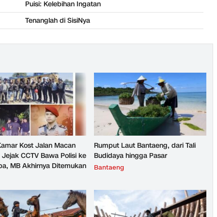
Puisi: Kelebihan Ingatan
Tenanglah di SisiNya
 Kamar Kost Jalan Macan
Rumput Laut Bantaeng, dari Tali
: Jejak CCTV Bawa Polisi ke
Budidaya hingga Pasar
pa, MB Akhirnya Ditemukan
Bantaeng