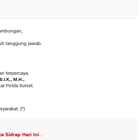
nambungan,
uh tanggung jawab.
n terpercaya.
.I.K., M.H.,
ar Polda Sulsel.
yarakat. (*)
ta Sidrap Hari Ini
.