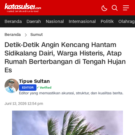
Beranda
Daerah
Nasional
Internasional
Politik
Olahrag
Beranda
Sumut
Detik-Detik Angin Kencang Hantam
Sidikalang Dairi, Warga Histeris, Atap
Rumah Berterbangan di Tengah Hujan
Es
Tipue Sultan
EDITOR
✓ Verified
Editor yang memastikan akurasi, struktur, dan kualitas berita.
Juni 13, 2026 12:54 pm