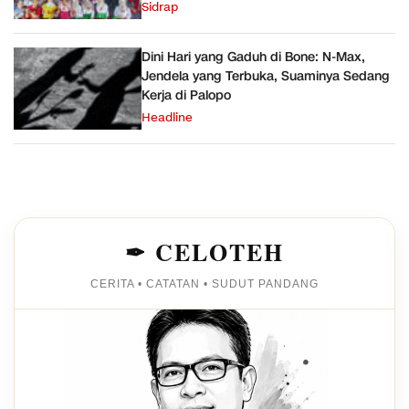
Sehat
Sidrap
Dini Hari yang Gaduh di Bone: N-Max,
Jendela yang Terbuka, Suaminya Sedang
Kerja di Palopo
Headline
✒ CELOTEH
CERITA • CATATAN • SUDUT PANDANG