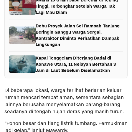
Nyaris 10 Gram Sabu Beredar di Tebing
Tinggi, Terbongkar Setelah Warga Tak
Lagi Mau Diam
Debu Proyek Jalan Sei Rampah–Tanjung
Beringin Ganggu Warga Sergai,
Kontraktor Diminta Perhatikan Dampak
Lingkungan
Kapal Tenggelam Diterjang Badai di
Konawe Utara, 11 Nelayan Bertahan 3
Jam di Laut Sebelum Diselamatkan
Di beberapa lokasi, warga terlihat berlarian keluar
rumah mencari tempat aman, sementara sebagian
lainnya berusaha menyelamatkan barang-barang
seadanya di tengah hujan deras yang masih turun.
“Pohon besar dan tiang listrik tumbang. Permukiman
jadi gelap,” lanjut Mawardy.