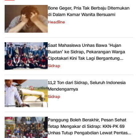
Bone Geger, Pria Tak Berbaju Ditemukan
di Dalam Kamar Wanita Bersuami
Headline
Saat Mahasiswa Unhas Bawa ‘Hujan
Buatan’ ke Sidrap, Pekarangan Warga
Cipotakari Kini Tak Lagi Bergantung
Ember
Sidrap
11,2 Ton dari Sidrap, Seluruh Indonesia
Mendengarnya
Sidrap
Panggung Boleh Berakhir, Pesan Sehat
Tetap Mengakar di Sidrap: KKN-PK 69
Unhas Tutup Pengabdian Lewat Pentas