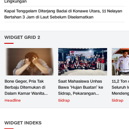
Lingkungan
Kapal Tenggelam Diterjang Badai di Konawe Utara, 11 Nelayan
Bertahan 3 Jam di Laut Sebelum Diselamatkan
WIDGET GRID 2
Bone Geger, Pria Tak
Saat Mahasiswa Unhas
11,2 Ton 
Berbaju Ditemukan di
Bawa ‘Hujan Buatan’ ke
Seluruh 
Dalam Kamar Wanita
Sidrap, Pekarangan
Mendeng
Bersuami
Warga Cipotakari Kini Tak
Headline
Sidrap
Sidrap
Lagi Bergantung Ember
WIDGET INDEKS