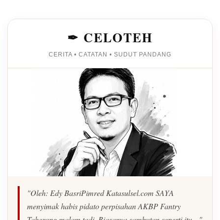
✒ CELOTEH
CERITA • CATATAN • SUDUT PANDANG
"Oleh: Edy BasriPimred Katasulsel.com SAYA
menyimak habis pidato perpisahan AKBP Fantry
Taherong malam tadi. Biasanya sambutan seperti itu…"