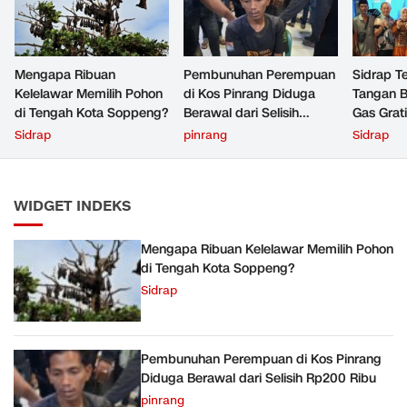
Mengapa Ribuan
Pembunuhan Perempuan
Sidrap Te
Kelelawar Memilih Pohon
di Kos Pinrang Diduga
Tangan B
di Tengah Kota Soppeng?
Berawal dari Selisih
Gas Grat
Rp200 Ribu
Sidrap
pinrang
Sidrap
WIDGET INDEKS
Mengapa Ribuan Kelelawar Memilih Pohon
di Tengah Kota Soppeng?
Sidrap
Pembunuhan Perempuan di Kos Pinrang
Diduga Berawal dari Selisih Rp200 Ribu
pinrang