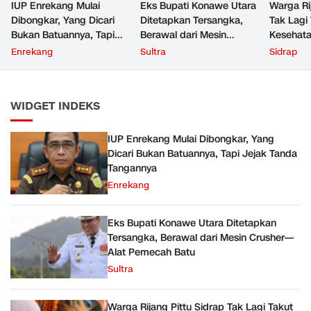
IUP Enrekang Mulai
Eks Bupati Konawe Utara
Warga Ri
Dibongkar, Yang Dicari
Ditetapkan Tersangka,
Tak Lagi
Bukan Batuannya, Tapi
Berawal dari Mesin
Kesehata
Jejak Tanda Tangannya
Crusher—Alat Pemecah
Unhas D
Enrekang
Sultra
Sidrap
Batu
demi Ru
WIDGET INDEKS
IUP Enrekang Mulai Dibongkar, Yang
Dicari Bukan Batuannya, Tapi Jejak Tanda
Tangannya
Enrekang
Eks Bupati Konawe Utara Ditetapkan
Tersangka, Berawal dari Mesin Crusher—
Alat Pemecah Batu
Sultra
Warga Rijang Pittu Sidrap Tak Lagi Takut