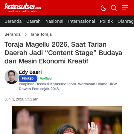
Beranda
Daerah
Nasional
Internasional
Politik
Olahrag
Beranda
Tana Toraja
Toraja Magellu 2026, Saat Tarian
Daerah Jadi “Content Stage” Budaya
dan Mesin Ekonomi Kreatif
Edy Basri
PIMRED
✓ Verified
Pimpinan Redaksi Katasulsel.com. Wartawan Utama UKW
Dewan Pers sejak 2018.
Juni 1, 2026 5:51 am