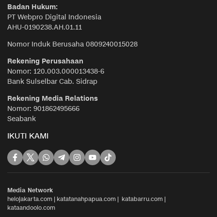
Badan Hukum:
PT Webpro Digital Indonesia
AHU-0190238.AH.01.11
Nomor Induk Berusaha 0809240015028
Rekening Perusahaan
Nomor: 120.003.000013438-6
Bank Sulselbar Cab. Sidrap
Rekening Media Relations
Nomor: 901862495666
Seabank
IKUTI KAMI
Media Network
helojakarta.com
|
katatanahpapua.com
|
katabarru.com
|
kataandoolo.com