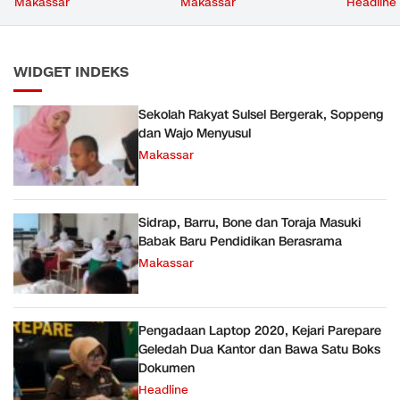
Makassar
Makassar
Headline
WIDGET INDEKS
Sekolah Rakyat Sulsel Bergerak, Soppeng
dan Wajo Menyusul
Makassar
Sidrap, Barru, Bone dan Toraja Masuki
Babak Baru Pendidikan Berasrama
Makassar
Pengadaan Laptop 2020, Kejari Parepare
Geledah Dua Kantor dan Bawa Satu Boks
Dokumen
Headline