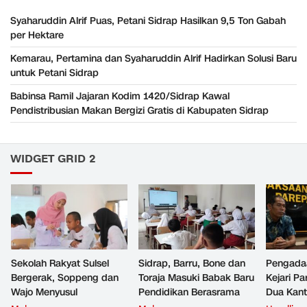
Syaharuddin Alrif Puas, Petani Sidrap Hasilkan 9,5 Ton Gabah
per Hektare
Kemarau, Pertamina dan Syaharuddin Alrif Hadirkan Solusi Baru
untuk Petani Sidrap
Babinsa Ramil Jajaran Kodim 1420/Sidrap Kawal
Pendistribusian Makan Bergizi Gratis di Kabupaten Sidrap
WIDGET GRID 2
Sekolah Rakyat Sulsel
Sidrap, Barru, Bone dan
Pengada
Bergerak, Soppeng dan
Toraja Masuki Babak Baru
Kejari P
Wajo Menyusul
Pendidikan Berasrama
Dua Kan
Satu Bo