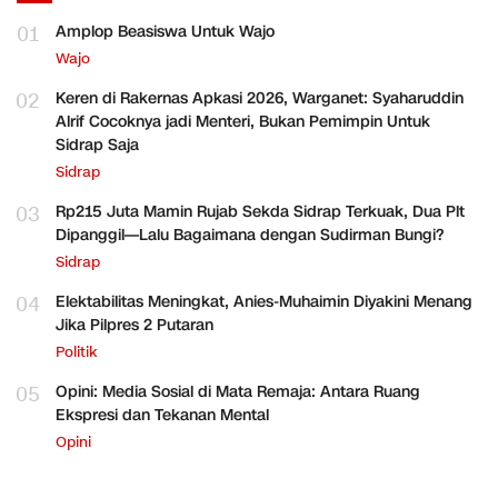
01
Amplop Beasiswa Untuk Wajo
Wajo
02
Keren di Rakernas Apkasi 2026, Warganet: Syaharuddin
Alrif Cocoknya jadi Menteri, Bukan Pemimpin Untuk
Sidrap Saja
Sidrap
03
Rp215 Juta Mamin Rujab Sekda Sidrap Terkuak, Dua Plt
Dipanggil—Lalu Bagaimana dengan Sudirman Bungi?
Sidrap
04
Elektabilitas Meningkat, Anies-Muhaimin Diyakini Menang
Jika Pilpres 2 Putaran
Politik
05
Opini: Media Sosial di Mata Remaja: Antara Ruang
Ekspresi dan Tekanan Mental
Opini