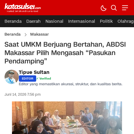
Beranda
Daerah
Nasional
Internasional
Politik
Olahrag
Beranda
Makassar
Saat UMKM Berjuang Bertahan, ABDSI
Makassar Pilih Mengasah “Pasukan
Pendamping”
Tipue Sultan
EDITOR
✓ Verified
Editor yang memastikan akurasi, struktur, dan kualitas berita.
Juni 14, 2026 7:56 pm