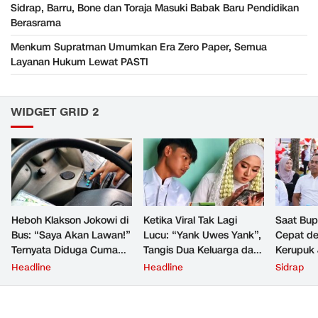
Sidrap, Barru, Bone dan Toraja Masuki Babak Baru Pendidikan
Berasrama
Menkum Supratman Umumkan Era Zero Paper, Semua
Layanan Hukum Lewat PASTI
WIDGET GRID 2
Heboh Klakson Jokowi di
Ketika Viral Tak Lagi
Saat Bup
Bus: “Saya Akan Lawan!”
Lucu: “Yank Uwes Yank”,
Cepat de
Ternyata Diduga Cuma
Tangis Dua Keluarga dan
Kerupuk 
Mainan Editan
Kesempatan Kedua untuk
Persaing
Headline
Headline
Sidrap
Masa Depan