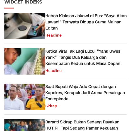
WIDGET INDEKS
Heboh Klakson Jokowi di Bus: “Saya Akan
Lawan!” Ternyata Diduga Cuma Mainan
Editan
Headline
Ketika Viral Tak Lagi Lucu: “Yank Uwes
Yank”, Tangis Dua Keluarga dan
Kesempatan Kedua untuk Masa Depan
Headline
Saat Bupati Wajo Adu Cepat dengan
Kapolres, Kerupuk Jadi Arena Persaingan
Forkopimda
Sidrap
Baranti Sidrap Bukan Sedang Rayakan
HUT RI, Tapi Sedang Pamer Kekuatan