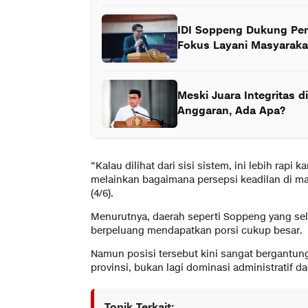
IDI Soppeng Dukung Pen
Fokus Layani Masyaraka
Meski Juara Integritas d
Anggaran, Ada Apa?
“Kalau dilihat dari sisi sistem, ini lebih rapi
melainkan bagaimana persepsi keadilan di mas
(4/6).
Menurutnya, daerah seperti Soppeng yang sela
berpeluang mendapatkan porsi cukup besar.
Namun posisi tersebut kini sangat bergantung
provinsi, bukan lagi dominasi administratif da
Topik Terkait: