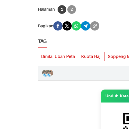
Halaman
1
2
Bagikan
TAG
Dinilai Ubah Peta
Kuota Haji
Soppeng M
Unduh Katas